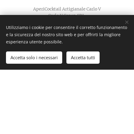
AperiCocktail Artigianale Carlo V
Carlo V Group SRL
P.I 04004190791
Utilizziamo i cookie per consentire il corretto funzionamento
Via Andrea Cefaly 1, 88832 Santa Severina (Kr)
e la sicurezza del nostro sito web e per offrirti la migliore
PEC: carlovgroup@pec.it
esperienza utente possibile.
Marchio Depositato.
Capitale Sociale € 10.000 interamente versato.
Accetta solo i necessari
Accetta tutti
Creato con
Webnode
Cookies
Continua il viaggio
➡️
Home
➡️
La storia in 10 puntate
➡️
Come nasce l’AperiCocktail
➡️
Gustalo così: ricette e cocktail
➡️
Contatti